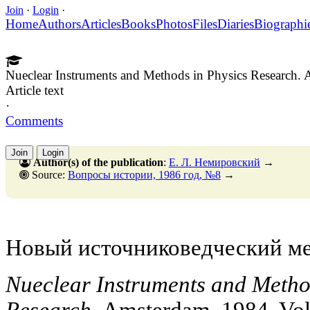
Join
·
Login
·
Home
Authors
Articles
Books
Photos
Files
Diaries
Biographi
Nueclear Instruments and Methods in Physics Research. 
Article text
·
Comments
Join
Login
Author(s) of the publication
:
Е. Л. Немировский
→
Source:
Вопросы истории, 1986 год, №8
→
Новый источниковедческий м
Nueclear Instruments and Metho
Research.
Amsterdam. 1984. Vol.