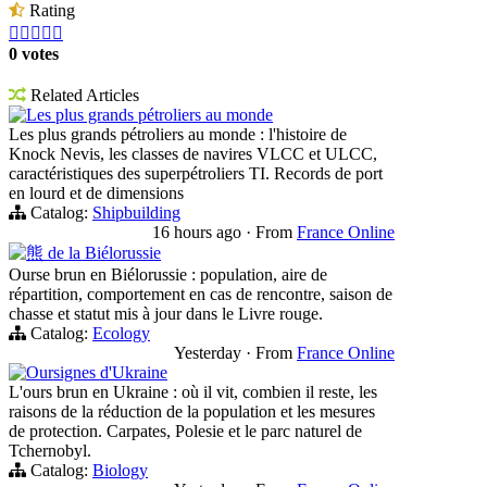
Rating





0 votes
Related Articles
Les plus grands pétroliers au monde
Les plus grands pétroliers au monde : l'histoire de
Knock Nevis, les classes de navires VLCC et ULCC,
caractéristiques des superpétroliers TI. Records de port
en lourd et de dimensions
Catalog:
Shipbuilding
16 hours ago
·
From
France Online
熊 de la Biélorussie
Ourse brun en Biélorussie : population, aire de
répartition, comportement en cas de rencontre, saison de
chasse et statut mis à jour dans le Livre rouge.
Catalog:
Ecology
Yesterday
·
From
France Online
Oursignes d'Ukraine
L'ours brun en Ukraine : où il vit, combien il reste, les
raisons de la réduction de la population et les mesures
de protection. Carpates, Polesie et le parc naturel de
Tchernobyl.
Catalog:
Biology