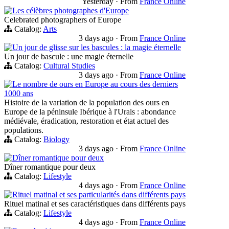
Yesterday
·
From
France Online
Les célèbres photographes d'Europe
Celebrated photographers of Europe
Catalog:
Arts
3 days ago
·
From
France Online
Un jour de glisse sur les bascules : la magie éternelle
Un jour de bascule : une magie éternelle
Catalog:
Cultural Studies
3 days ago
·
From
France Online
Le nombre de ours en Europe au cours des derniers
1000 ans
Histoire de la variation de la population des ours en
Europe de la péninsule Ibérique à l'Urals : abondance
médiévale, éradication, restoration et état actuel des
populations.
Catalog:
Biology
3 days ago
·
From
France Online
Dîner romantique pour deux
Dîner romantique pour deux
Catalog:
Lifestyle
4 days ago
·
From
France Online
Rituel matinal et ses particularités dans différents pays
Rituel matinal et ses caractéristiques dans différents pays
Catalog:
Lifestyle
4 days ago
·
From
France Online