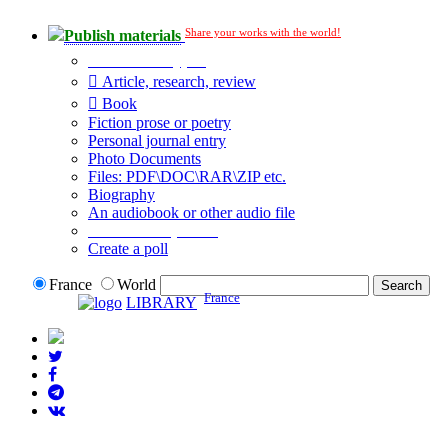
Share your works with the world!
Publish materials
Publication type?
Article, research, review
Book
Fiction prose or poetry
Personal journal entry
Photo Documents
Files: PDF\DOC\RAR\ZIP etc.
Biography
An audiobook or other audio file
Additional options:
Create a poll
France
World
France
LIBRARY