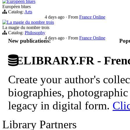
Européen blues
Européen blues
Catalog:
Arts
4 days ago
·
From
France Online
La magie du nombre trois
La magie du nombre trois
Catalog:
Philosophy
4 days ago
·
From
France Online
New publications:
Popu
ELIBRARY.FR - French
Create your author's collec
biographies, photographic 
legacy in digital form.
Cli
Library Partners