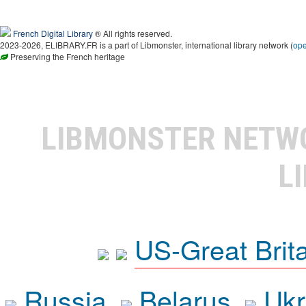
French Digital Library
® All rights reserved.
2023-2026, ELIBRARY.FR is a part of Libmonster, international library network (
op
Preserving the French heritage
LIBMONSTER NET
L
US-Great Brit
Russia
Belarus
Ukr