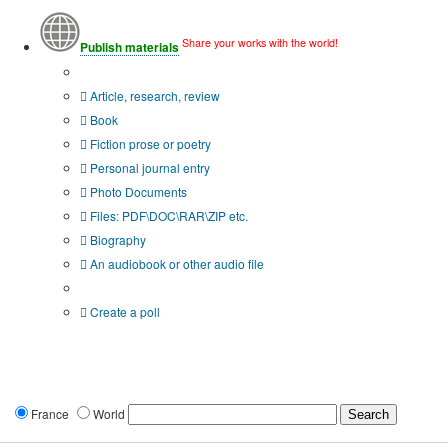
Share your works with the world!
Publish materials
Publication type?
Article, research, review
Book
Fiction prose or poetry
Personal journal entry
Photo Documents
Files: PDF\DOC\RAR\ZIP etc.
Biography
An audiobook or other audio file
Additional options:
Create a poll
France
World