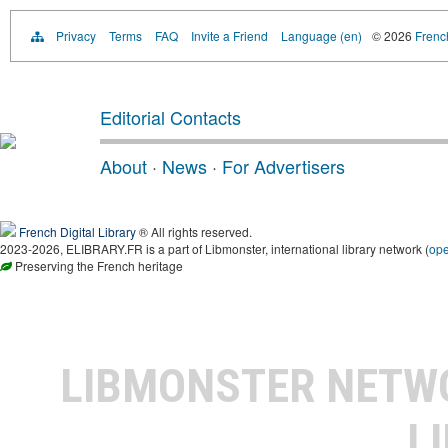
Privacy
Terms
FAQ
Invite a Friend
Language (en)
© 2026
French
Editorial Contacts
About
·
News
·
For Advertisers
French Digital Library
® All rights reserved.
2023-2026, ELIBRARY.FR is a part of Libmonster, international library network (
op
Preserving the French heritage
LIBMONSTER NET
L