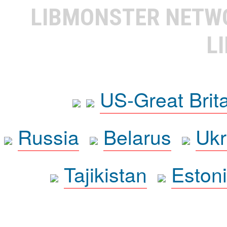
LIBMONSTER NET
L
US-Great Brit
Russia
Belarus
Ukr
Tajikistan
Eston