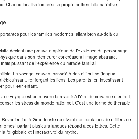
. Chaque localisation crée sa propre authenticité narrative,
age
mportantes pour les familles modernes, allant bien au-delà du
la visite devient une preuve empirique de l'existence du personnage
physique dans son "demeure" concrétisent l'image abstraite,
mais puissant de l'expérience du miracle familial.
miliale. Le voyage, souvent associé à des difficultés (longue
al éblouissant, renforçant les liens. Les parents, en investissant
e" pour leur enfant.
 ce voyage est un moyen de revenir à l'état de croyance d'enfant,
enser les stress du monde rationnel. C'est une forme de thérapie
à Rovaniemi et à Grandouste reçoivent des centaines de milliers de
"gnomes" parlant plusieurs langues répond à ces lettres. Cette
 foi globale et l'interactivité du mythe.