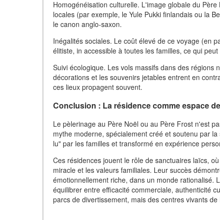
Homogénéisation culturelle. L'image globale du Père 
locales (par exemple, le Yule Pukki finlandais ou la Bef
le canon anglo-saxon.
Inégalités sociales. Le coût élevé de ce voyage (en par
élitiste, in accessible à toutes les familles, ce qui pe
Suivi écologique. Les vols massifs dans des régions nor
décorations et les souvenirs jetables entrent en contra
ces lieux propagent souvent.
Conclusion : La résidence comme espace d
Le pèlerinage au Père Noël ou au Père Frost n'est pa
mythe moderne, spécialement créé et soutenu par la s
lu" par les familles et transformé en expérience perso
Ces résidences jouent le rôle de sanctuaires laïcs, où a
miracle et les valeurs familiales. Leur succès démo
émotionnellement riche, dans un monde rationalisé. 
équilibrer entre efficacité commerciale, authenticité c
parcs de divertissement, mais des centres vivants de l