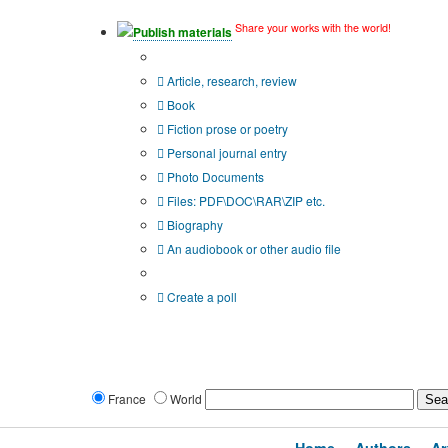
Share your works with the world!
Publish materials
Publication type?
Article, research, review
Book
Fiction prose or poetry
Personal journal entry
Photo Documents
Files: PDF\DOC\RAR\ZIP etc.
Biography
An audiobook or other audio file
Additional options:
Create a poll
France
World