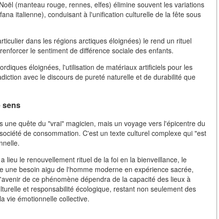
Noël (manteau rouge, rennes, elfes) élimine souvent les variations
ana italienne), conduisant à l'unification culturelle de la fête sous
ticulier dans les régions arctiques éloignées) le rend un rituel
ut renforcer le sentiment de différence sociale des enfants.
diques éloignées, l'utilisation de matériaux artificiels pour les
diction avec le discours de pureté naturelle et de durabilité que
e sens
s une quête du "vrai" magicien, mais un voyage vers l'épicentre du
ociété de consommation. C'est un texte culturel complexe qui "est
nnelle.
 lieu le renouvellement rituel de la foi en la bienveillance, le
ntre une besoin aigu de l'homme moderne en expérience sacrée,
L'avenir de ce phénomène dépendra de la capacité des lieux à
ulturelle et responsabilité écologique, restant non seulement des
a vie émotionnelle collective.