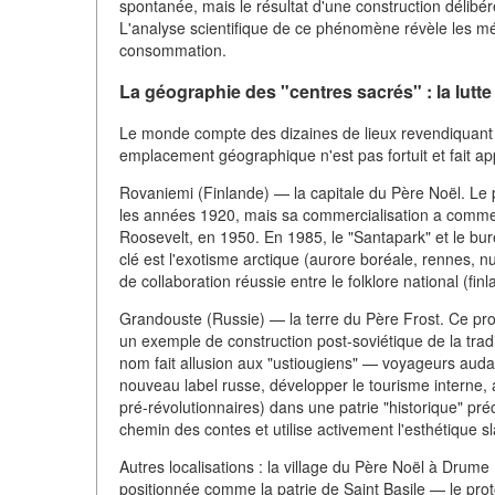
spontanée, mais le résultat d'une construction délibér
L'analyse scientifique de ce phénomène révèle les m
consommation.
La géographie des "centres sacrés" : la lutte 
Le monde compte des dizaines de lieux revendiquant l
emplacement géographique n'est pas fortuit et fait ap
Rovaniemi (Finlande) — la capitale du Père Noël. Le p
les années 1920, mais sa commercialisation a commen
Roosevelt, en 1950. En 1985, le "Santapark" et le bure
clé est l'exotisme arctique (aurore boréale, rennes, nu
de collaboration réussie entre le folklore national (fi
Grandouste (Russie) — la terre du Père Frost. Ce proj
un exemple de construction post-soviétique de la traditi
nom fait allusion aux "ustiougiens" — voyageurs audac
nouveau label russe, développer le tourisme interne, 
pré-révolutionnaires) dans une patrie "historique" p
chemin des contes et utilise activement l'esthétique s
Autres localisations : la village du Père Noël à Drume 
positionnée comme la patrie de Saint Basile — le pro