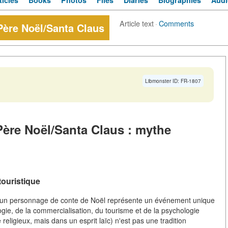
ticles
Books
Photos
Files
Diaries
Biographies
Audi
Article text
·
Comments
 Père Noël/Santa Claus
Libmonster ID: FR-1807
Père Noël/Santa Claus : mythe
touristique
 d'un personnage de conte de Noël représente un événement unique
ogie, de la commercialisation, du tourisme et de la psychologie
eligieux, mais dans un esprit laïc) n'est pas une tradition