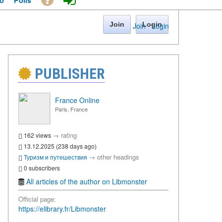
o
Polls
Join
Login
Join
·
Login
PUBLISHER
France Online
Paris, France
→
rating
162 views
13.12.2025 (238 days ago)
→
other headings
Туризм и путешествия
0 subscribers
All articles of the author on Libmonster
Official page:
https://elibrary.fr/Libmonster