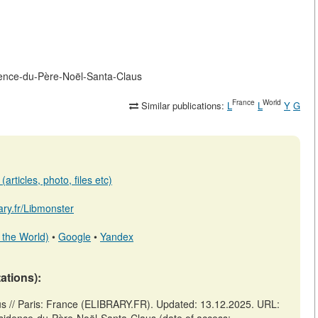
sidence-du-Père-Noël-Santa-Claus
France
World
Similar publications:
L
L
Y
G
articles, photo, files etc)
rary.fr/Libmonster
 the World)
•
Google
•
Yandex
tations):
us // Paris: France (ELIBRARY.FR). Updated: 13.12.2025. URL: