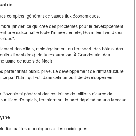
ustrie
iques complets, générant de vastes flux économiques.
ovembre-janvier, ce qui crée des problèmes pour le développement
ppent une saisonnalité toute l'année : en été, Rovaniemi vend des
erique".
ulement des billets, mais également du transport, des hôtels, des
duits alimentaires), de la restauration. À Grandouste, des
e usine de jouets de Noël).
es partenariats public-privé. Le développement de l'infrastructure
ncé par l'État, qui voit dans cela un outil de développement
 à Rovaniemi génèrent des centaines de millions d'euros de
es milliers d'emplois, transformant le nord déprimé en une Mecque
mythe
udiés par les ethnologues et les sociologues :