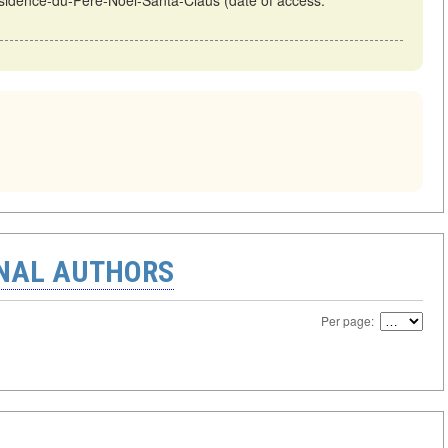
-résidence-du-Père-Noël-Santa-Claus (date of access:
ONAL AUTHORS
Per page: