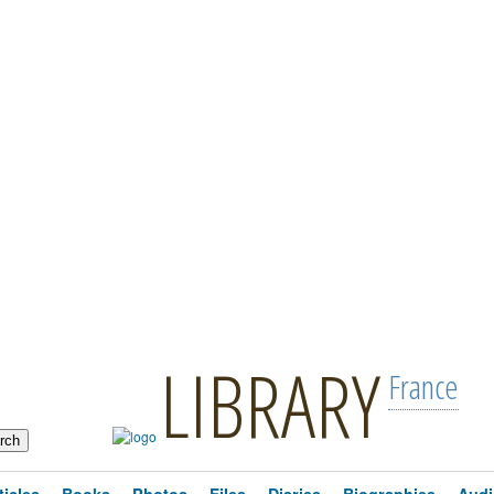
LIBRARY
France