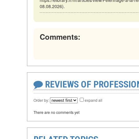
https://elibrary.fr/m/articles/view/Pèlerinage-à-la
08.08.2026).
Comments:
REVIEWS OF PROFESSI
Order by:
expand all
There are no comments yet