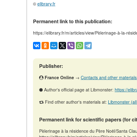
©
elibrary.fr
Permanent link to this publication:
https://elibrary.fr/m/articles/view/Pèlerinage-à-la-ré
Publisher:
France Online
→
Contacts and other materials (
Author's official page at Libmonster:
https://elib
Find other author's materials at:
Libmonster (all
Permanent link for scientific papers (for ci
Pèlerinage à la résidence du Père Noël/Santa Cla