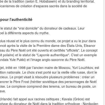
ée de la tradition (selon E. Hobsbawm) et du branding territorial.
écanismes de création d'espaces sacrés dans la société de
pour l'authenticité
e statut de "vrai domicile" du donateur de cadeaux. Leur
pel à différents aspects du mythe.
lus réussi et le plus connu du monde, ce projet a vu le jour dans
cé après la visite de la Première dame des États-Unis, Eleanor
au du Père Noël ont été ouverts et certifiés "officiels". Le concept
it polaire) et le statut de "Laponie authentique". C'est un exemple
nlandais Yule Pukki) et l'image anglo-saxonne du Père Noël.
et, initié en 1998 par l'ancien maire de Moscou, Yuri Louzhkov, est
on nationale. Le choix s'est porté sur la vieille ville russe, dont le
ieux. Le projet visait à résoudre plusieurs problèmes : créer un
ancrer le Père Frost (héritier soviétique des personnages de Noël
récise. Le complexe comprend des terema, un bureau de poste, un
lave.
(Irlande) fait appel aux racines celtiques ; Kavala (Grèce) est
totype du donateur de Noël dans la tradition orthodoxe ; Nordpolen