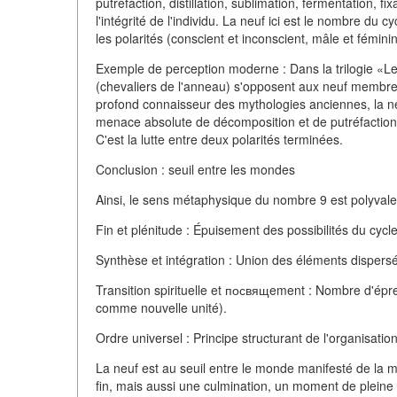
putréfaction, distillation, sublimation, fermentation, f
l'intégrité de l'individu. La neuf ici est le nombre du
les polarités (conscient et inconscient, mâle et féminin,
Exemple de perception moderne : Dans la trilogie «L
(chevaliers de l'anneau) s'opposent aux neuf membres
profond connaisseur des mythologies anciennes, la ne
menace absolute de décomposition et de putréfaction (N
C'est la lutte entre deux polarités terminées.
Conclusion : seuil entre les mondes
Ainsi, le sens métaphysique du nombre 9 est polyvale
Fin et plénitude : Épuisement des possibilités du cyc
Synthèse et intégration : Union des éléments dispersé
Transition spirituelle et посвящement : Nombre d'épre
comme nouvelle unité).
Ordre universel : Principe structurant de l'organisat
La neuf est au seuil entre le monde manifesté de la mul
fin, mais aussi une culmination, un moment de pleine