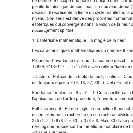
Le nombre 9 occupe une position unique dans la tradit
plénitude, ainsi que de seuil pour un nouveau début
décimal, il représente la limite du cycle manifesté, l
niveau. Son sens est dérivé des propriétés mathémat
ésotériques qui convergent dans la vision de la neuf
посвящement spirituel.
1. Ésotérisme mathématique : la magie de la neuf
Les caractéristiques mathématiques du nombre 9 sont 
Propriété d'invariance cyclique : La somme des chiff
1+8=9; 9*13=117 → 1+1+7=9). Cela reflète l'idée de ret
«Castor et Pollux» de la table de multiplication : Dans
est toujours égale à 9 (9, 18, 27, 36...). Cela en fait
Fondement moins un : 9 = 10 – 1. Cette position à la 
l'épuisement de l'ordre précédent, l'ouverture complèt
Fait intéressant : En nérologie, la réduction théosoph
essentiellement la recherche de son reste de division
2+5+1+2+1+9+8+5 = 33 → 3+3 = 6. Mais 33 divisé par 9
nérologique repose sur l'arithmétique modulaire de b
«d'issue spirituelle».