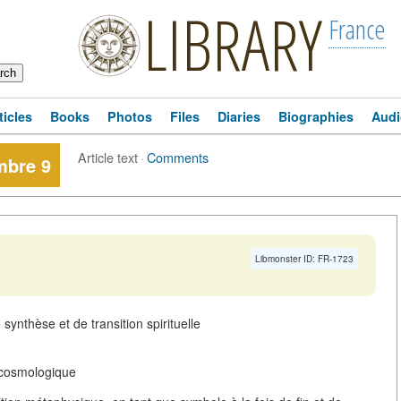
LIBRARY
France
ticles
Books
Photos
Files
Diaries
Biographies
Audi
Article text
·
Comments
mbre 9
Libmonster ID: FR-1723
synthèse et de transition spirituelle
 cosmologique