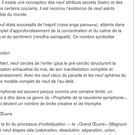
 Il existe une conception des neuf attributs secrets (batin) et des
ns certains courants, il est reconnu l'existence de neuf saints
sible du monde.
 états successifs de l'esprit (nava anga panнита), atteints dans
mplet d'approfondissement de la concentration et du calme de la
tion et du sentiment (nirodha-samapatti). Ce nombre symbolise
ection
ri, neuf cercles de l'enfer (plus le pré-cercle) structurent la
fication exhaustive du mal, de son manifestation complète et
sainissement. Avec les neuf cieux du paradis et les neuf sphères du
ne modèle complet de neuf de l'au-delà.
mphonie est souvent perçue comme une certaine limite, un
us à dire dans ce genre (le «Prophétie de la neuvième symphonie»,
i devient un nombre de limite créative et de triomphe.
d Œuvre
é à la fin du processus d'individuation — le «Grand Œuvre» (Magnum
neuf étapes clés (calcination, dissolution, séparation, union,