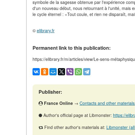
symbole de la sagesse obtenue par l'expérience compl
d'un nouveau début, nous retournant à l'unité, mais en
le cycle éternel : «Tout coule, et rien ne disparaît, m
©
elibrary.fr
Permanent link to this publication:
https://elibrary.fr/m/articles/view/Le-sens-métaphysi
Publisher:
France Online
→
Contacts and other materials (
Author's official page at Libmonster:
https://elib
Find other author's materials at:
Libmonster (all