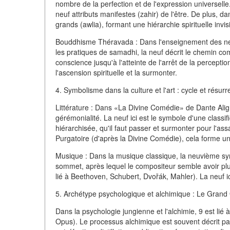
nombre de la perfection et de l'expression universelle.
neuf attributs manifestes (zahir) de l'être. De plus, da
grands (awlia), formant une hiérarchie spirituelle invi
Bouddhisme Théravada : Dans l'enseignement des neuf
les pratiques de samadhi, la neuf décrit le chemin co
conscience jusqu'à l'atteinte de l'arrêt de la percep
l'ascension spirituelle et la surmonter.
4. Symbolisme dans la culture et l'art : cycle et résurr
Littérature : Dans «La Divine Comédie» de Dante Alighie
gérémonialité. La neuf ici est le symbole d'une classi
hiérarchisée, qu'il faut passer et surmonter pour l'as
Purgatoire (d'après la Divine Comédie), cela forme u
Musique : Dans la musique classique, la neuvième sy
sommet, après lequel le compositeur semble avoir pl
lié à Beethoven, Schubert, Dvořák, Mahler). La neuf ic
5. Archétype psychologique et alchimique : Le Gran
Dans la psychologie jungienne et l'alchimie, 9 est li
Opus). Le processus alchimique est souvent décrit par 