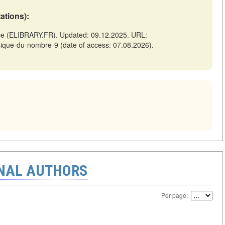
tations):
nce (ELIBRARY.FR). Updated: 09.12.2025. URL:
ysique-du-nombre-9 (date of access: 07.08.2026).
ONAL AUTHORS
Per page: