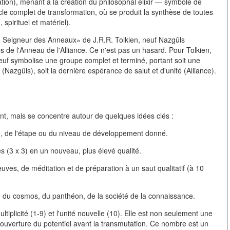
ixation), menant à la création du philosophal elixir — symbole de
 cycle complet de transformation, où se produit la synthèse de toutes
 spirituel et matériel).
e Seigneur des Anneaux» de J.R.R. Tolkien, neuf Nazgûls
 de l'Anneau de l'Alliance. Ce n'est pas un hasard. Pour Tolkien,
uf symbolise une groupe complet et terminé, portant soit une
azgûls), soit la dernière espérance de salut et d'unité (Alliance).
nt, mais se concentre autour de quelques idées clés :
le, de l'étape ou du niveau de développement donné.
s (3 x 3) en un nouveau, plus élevé qualité.
uves, de méditation et de préparation à un saut qualitatif (à 10
ion du cosmos, du panthéon, de la société de la connaissance.
tiplicité (1-9) et l'unité nouvelle (10). Elle est non seulement une
 ouverture du potentiel avant la transmutation. Ce nombre est un