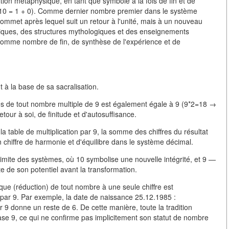
ion métaphysique, en tant que symbole à la fois de fin et de
 (10 = 1 + 0). Comme dernier nombre premier dans le système
a sommet après lequel suit un retour à l'unité, mais à un nouveau
iques, des structures mythologiques et des enseignements
 comme nombre de fin, de synthèse de l'expérience et de
à la base de sa sacralisation.
res de tout nombre multiple de 9 est également égale à 9 (9*2=18 →
our à soi, de finitude et d'autosuffisance.
 la table de multiplication par 9, la somme des chiffres du résultat
 un chiffre de harmonie et d'équilibre dans le système décimal.
limite des systèmes, où 10 symbolise une nouvelle intégrité, et 9 —
e de son potentiel avant la transformation.
ique (réduction) de tout nombre à une seule chiffre est
 par 9. Par exemple, la date de naissance 25.12.1985 :
 donne un reste de 6. De cette manière, toute la tradition
ase 9, ce qui ne confirme pas implicitement son statut de nombre