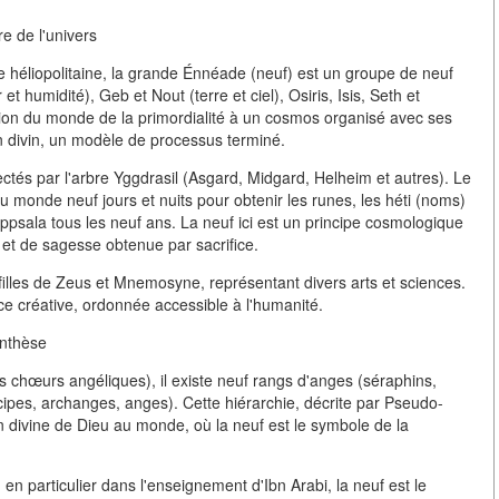
e de l'univers
héliopolitaine, la grande Énnéade (neuf) est un groupe de neuf
t humidité), Geb et Nout (terre et ciel), Osiris, Isis, Seth et
tion du monde de la primordialité à un cosmos organisé avec ses
on divin, un modèle de processus terminé.
ctés par l'arbre Yggdrasil (Asgard, Midgard, Helheim et autres). Le
u monde neuf jours et nuits pour obtenir les runes, les héti (noms)
 Uppsala tous les neuf ans. La neuf ici est un principe cosmologique
 et de sagesse obtenue par sacrifice.
illes de Zeus et Mnemosyne, représentant divers arts et sciences.
nce créative, ordonnée accessible à l'humanité.
ynthèse
s chœurs angéliques), il existe neuf rangs d'anges (séraphins,
ncipes, archanges, anges). Cette hiérarchie, décrite par Pseudo-
n divine de Dieu au monde, où la neuf est le symbole de la
, en particulier dans l'enseignement d'Ibn Arabi, la neuf est le