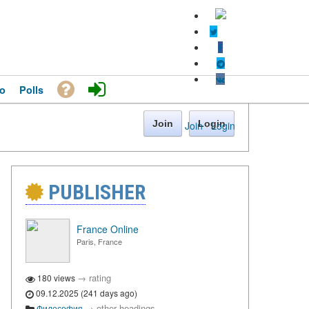
o
Polls
Join
Login
Join
·
Login
PUBLISHER
France Online
Paris, France
→
rating
180 views
09.12.2025 (241 days ago)
→
other headings
Философия