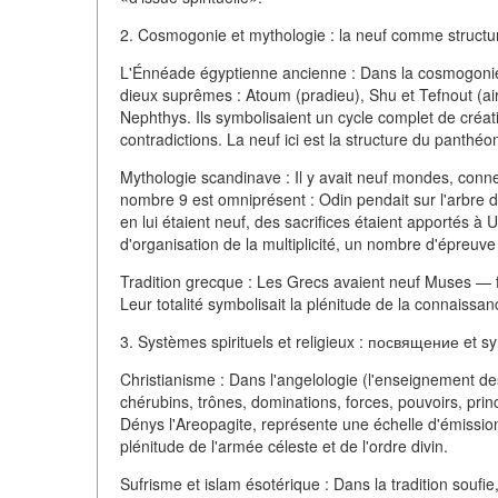
2. Cosmogonie et mythologie : la neuf comme structur
L'Énnéade égyptienne ancienne : Dans la cosmogonie 
dieux suprêmes : Atoum (pradieu), Shu et Tefnout (air e
Nephthys. Ils symbolisaient un cycle complet de créa
contradictions. La neuf ici est la structure du panthé
Mythologie scandinave : Il y avait neuf mondes, conne
nombre 9 est omniprésent : Odin pendait sur l'arbre d
en lui étaient neuf, des sacrifices étaient apportés à
d'organisation de la multiplicité, un nombre d'épreuve
Tradition grecque : Les Grecs avaient neuf Muses — f
Leur totalité symbolisait la plénitude de la connaissa
3. Systèmes spirituels et religieux : посвящение et s
Christianisme : Dans l'angelologie (l'enseignement de
chérubins, trônes, dominations, forces, pouvoirs, pri
Dénys l'Areopagite, représente une échelle d'émissio
plénitude de l'armée céleste et de l'ordre divin.
Sufrisme et islam ésotérique : Dans la tradition soufie