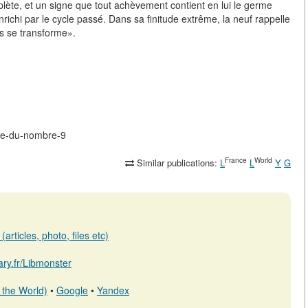
ète, et un signe que tout achèvement contient en lui le germe
richi par le cycle passé. Dans sa finitude extrême, la neuf rappelle
ais se transforme».
que-du-nombre-9
France
World
Similar publications:
L
L
Y
G
articles, photo, files etc)
rary.fr/Libmonster
 the World)
•
Google
•
Yandex