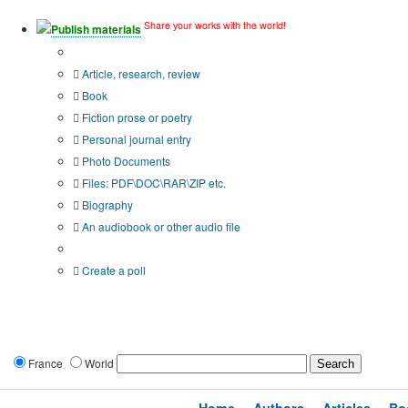
Share your works with the world!
Publish materials
Publication type?
Article, research, review
Book
Fiction prose or poetry
Personal journal entry
Photo Documents
Files: PDF\DOC\RAR\ZIP etc.
Biography
An audiobook or other audio file
Additional options:
Create a poll
France
World