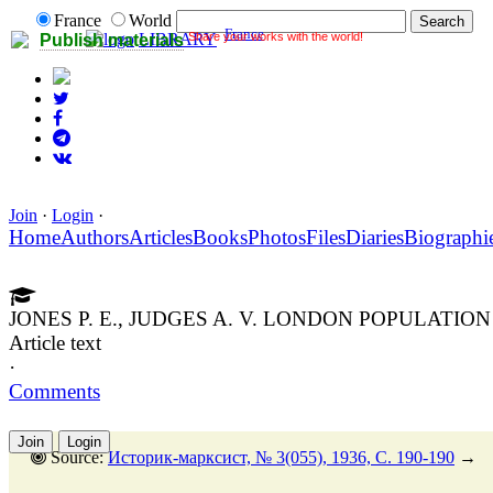
France
World
France
Share your works with the world!
LIBRARY
Publish materials
Join
·
Login
·
Home
Authors
Articles
Books
Photos
Files
Diaries
Biographi
JONES P. E., JUDGES A. V. LONDON POPULATI
Article text
·
Comments
Join
Login
Source:
Историк-марксист, № 3(055), 1936, C. 190-190
→