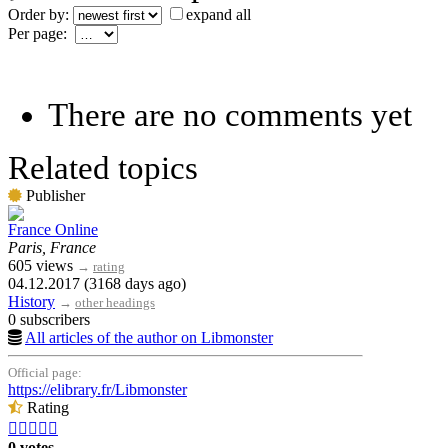
Order by:
expand all
Per page:
There are no comments yet
Related topics
Publisher
France Online
Paris, France
605 views
→
rating
04.12.2017 (3168 days ago)
History
→
other headings
0 subscribers
All articles of the author on Libmonster
Official page:
https://elibrary.fr/Libmonster
Rating





0 votes