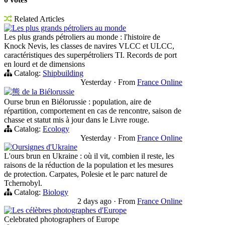
Related Articles
Les plus grands pétroliers au monde
Les plus grands pétroliers au monde : l'histoire de
Knock Nevis, les classes de navires VLCC et ULCC,
caractéristiques des superpétroliers TI. Records de port
en lourd et de dimensions
Catalog:
Shipbuilding
Yesterday
·
From
France Online
熊 de la Biélorussie
Ourse brun en Biélorussie : population, aire de
répartition, comportement en cas de rencontre, saison de
chasse et statut mis à jour dans le Livre rouge.
Catalog:
Ecology
Yesterday
·
From
France Online
Oursignes d'Ukraine
L'ours brun en Ukraine : où il vit, combien il reste, les
raisons de la réduction de la population et les mesures
de protection. Carpates, Polesie et le parc naturel de
Tchernobyl.
Catalog:
Biology
2 days ago
·
From
France Online
Les célèbres photographes d'Europe
Celebrated photographers of Europe