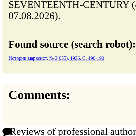
SEVENTEENTH-CENTURY (dat
07.08.2026).
Found source (search robot):
Историк-марксист, № 3(055), 1936, C. 190-190
Comments:
Reviews of professional author