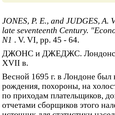
JONES, P. E., and JUDGES, A. V
late seventeenth Century. "Econ
N1
. V. VI, pp. 45 - 64.
ДЖОНС и ДЖЕДЖС. Лондонско
XVII в.
Весной 1695 г. в Лондоне был 
рождения, похороны, на холос
по приходам плательщиков, д
отчетами сборщиков этого нал
источник для статистики насе