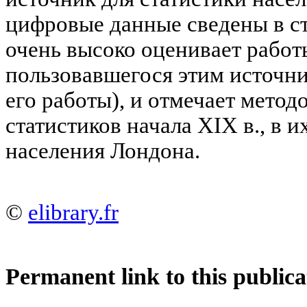
цифровые данные сведены в ст
очень высоко оценивает работ
пользовавшегося этим источни
его работы), и отмечает мето
статистиков начала XIX в., в 
населения Лондона.
©
elibrary.fr
Permanent link to this publica