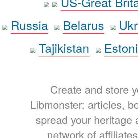
US-Great Brit
Russia
Belarus
Ukr
Tajikistan
Eston
Create and store yo
Libmonster: articles, b
spread your heritage a
network of affiliates