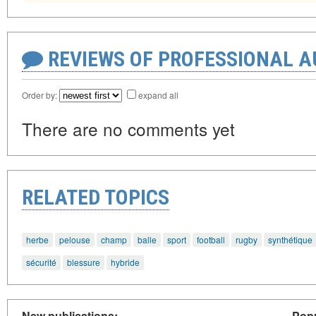
REVIEWS OF PROFESSIONAL 
Order by:
expand all
There are no comments yet
RELATED TOPICS
herbe
pelouse
champ
balle
sport
football
rugby
synthétique
sécurité
blessure
hybride
New publications:
Popu