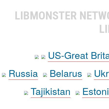
LIBMONSTER NET
L
US-Great Brit
Russia
Belarus
Ukr
Tajikistan
Eston