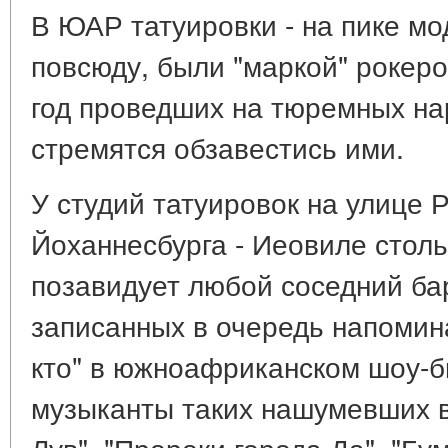
В ЮАР татуировки - на пике мо
повсюду, были "маркой" рокеро
год проведших на тюремных на
стремятся обзавестись ими.
У студий татуировок на улице 
Йоханнесбурга - Иеовиле столь
позавидует любой соседний ба
записанных в очередь напомина
кто" в южноафриканском шоу-би
музыканты таких нашумевших в 
Лув", "Пророки города Да", "Бу