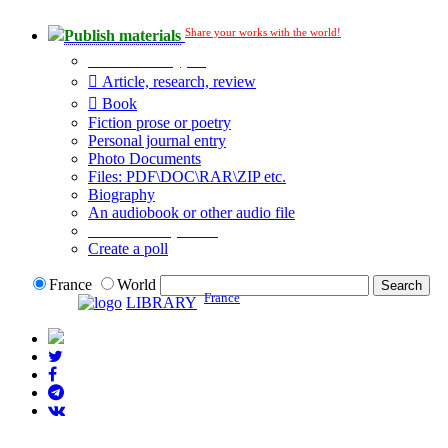
Share your works with the world!
Publish materials
Publication type?
Article, research, review
Book
Fiction prose or poetry
Personal journal entry
Photo Documents
Files: PDF\DOC\RAR\ZIP etc.
Biography
An audiobook or other audio file
Additional options:
Create a poll
France
World
France
LIBRARY