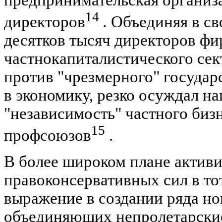
предпринимательская организа
14
директоров
.
Объединяя в св
десятков тысяч директоров ф
частнокапиталистического сек
против "чрезмерного" государ
в экономику, резко осуждал н
"независимость" частного бизн
15
профсоюзов
.
В более широком плане актив
правоконсервативных сил в то
выражение в создании ряда но
объединяющих непролетарские