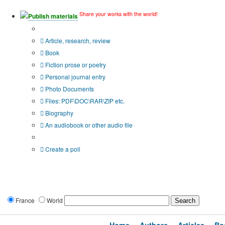
Share your works with the world!
Publish materials
Publication type?
Article, research, review
Book
Fiction prose or poetry
Personal journal entry
Photo Documents
Files: PDF\DOC\RAR\ZIP etc.
Biography
An audiobook or other audio file
Additional options:
Create a poll
France
World