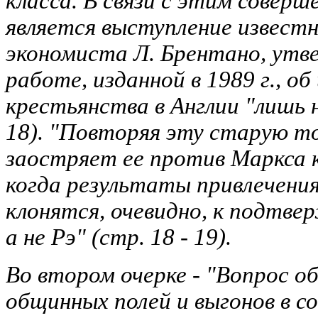
класса. В связи с этим совер
является выступление известн
экономиста Л. Брентано, утв
работе, изданной в 1989 г., об
крестьянства в Англии "лишь н
18). "Повторяя эту старую то
заостряет ее против Маркса 
когда результаты привлечения
клонятся, очевидно, к подтве
а не Рэ" (стр. 18 - 19).
Во втором очерке - "Вопрос о
общинных полей и выгонов в с