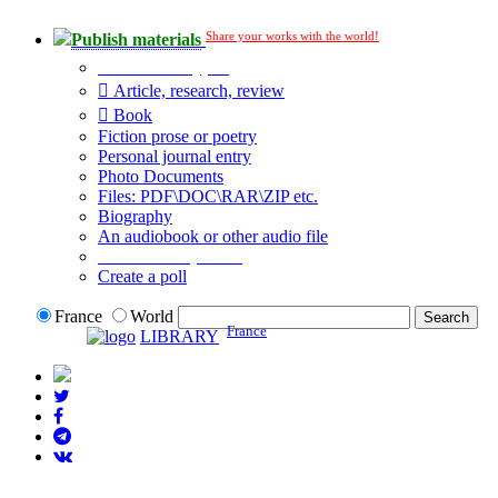
Share your works with the world!
Publish materials
Publication type?
Article, research, review
Book
Fiction prose or poetry
Personal journal entry
Photo Documents
Files: PDF\DOC\RAR\ZIP etc.
Biography
An audiobook or other audio file
Additional options:
Create a poll
France
World
France
LIBRARY