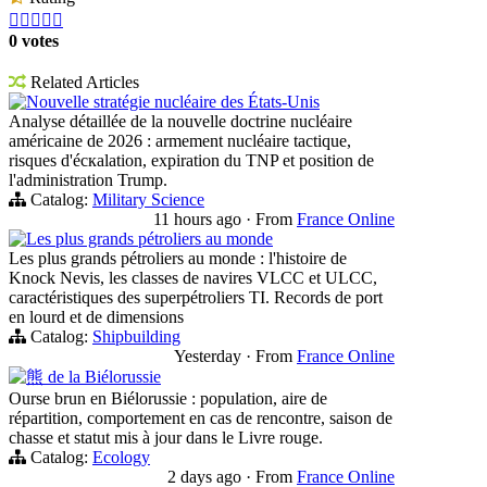





0 votes
Related Articles
Nouvelle stratégie nucléaire des États-Unis
Analyse détaillée de la nouvelle doctrine nucléaire
américaine de 2026 : armement nucléaire tactique,
risques d'éскаlation, expiration du TNP et position de
l'administration Trump.
Catalog:
Military Science
11 hours ago
·
From
France Online
Les plus grands pétroliers au monde
Les plus grands pétroliers au monde : l'histoire de
Knock Nevis, les classes de navires VLCC et ULCC,
caractéristiques des superpétroliers TI. Records de port
en lourd et de dimensions
Catalog:
Shipbuilding
Yesterday
·
From
France Online
熊 de la Biélorussie
Ourse brun en Biélorussie : population, aire de
répartition, comportement en cas de rencontre, saison de
chasse et statut mis à jour dans le Livre rouge.
Catalog:
Ecology
2 days ago
·
From
France Online