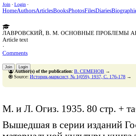
Join
·
Login
·
Home
Authors
Articles
Books
Photos
Files
Diaries
Biographi
ЛАВРОВСКИЙ, В. М. ОСНОВНЫЕ ПРОБЛЕМЫ АГ
Article text
·
Comments
Join
Login
Author(s) of the publication
:
В. СЕМЕНОВ
→
Source:
Историк-марксист, № 1(059), 1937, C. 176-178
→
М. и Л. Огиз. 1935. 80 стр. + т
Вышедшая в серии изданий Го
материальной культуры книга 