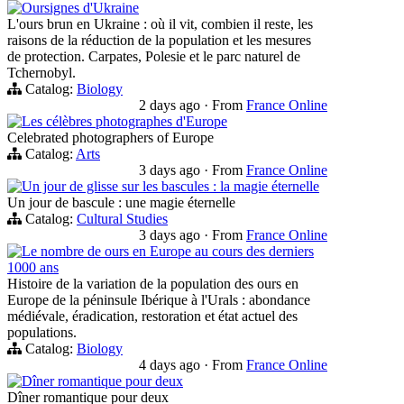
Oursignes d'Ukraine
L'ours brun en Ukraine : où il vit, combien il reste, les
raisons de la réduction de la population et les mesures
de protection. Carpates, Polesie et le parc naturel de
Tchernobyl.
Catalog:
Biology
2 days ago
·
From
France Online
Les célèbres photographes d'Europe
Celebrated photographers of Europe
Catalog:
Arts
3 days ago
·
From
France Online
Un jour de glisse sur les bascules : la magie éternelle
Un jour de bascule : une magie éternelle
Catalog:
Cultural Studies
3 days ago
·
From
France Online
Le nombre de ours en Europe au cours des derniers
1000 ans
Histoire de la variation de la population des ours en
Europe de la péninsule Ibérique à l'Urals : abondance
médiévale, éradication, restoration et état actuel des
populations.
Catalog:
Biology
4 days ago
·
From
France Online
Dîner romantique pour deux
Dîner romantique pour deux