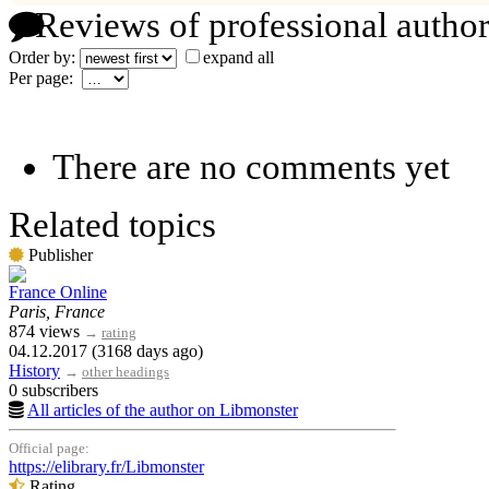
Reviews of professional author
Order by:
expand all
Per page:
There are no comments yet
Related topics
Publisher
France Online
Paris, France
874 views
→
rating
04.12.2017 (3168 days ago)
History
→
other headings
0 subscribers
All articles of the author on Libmonster
Official page:
https://elibrary.fr/Libmonster
Rating