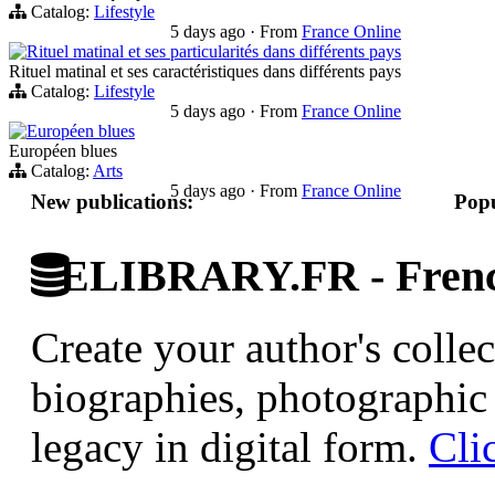
Catalog:
Lifestyle
5 days ago
·
From
France Online
Rituel matinal et ses particularités dans différents pays
Rituel matinal et ses caractéristiques dans différents pays
Catalog:
Lifestyle
5 days ago
·
From
France Online
Européen blues
Européen blues
Catalog:
Arts
5 days ago
·
From
France Online
New publications:
Popu
ELIBRARY.FR - French
Create your author's collec
biographies, photographic 
legacy in digital form.
Cli