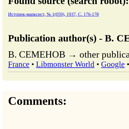
Found source (search robot):
Историк-марксист, № 1(059), 1937, C. 176-178
Publication author(s) - В
В. СЕМЕНОВ → other publicat
France
•
Libmonster World
•
Google
Comments: