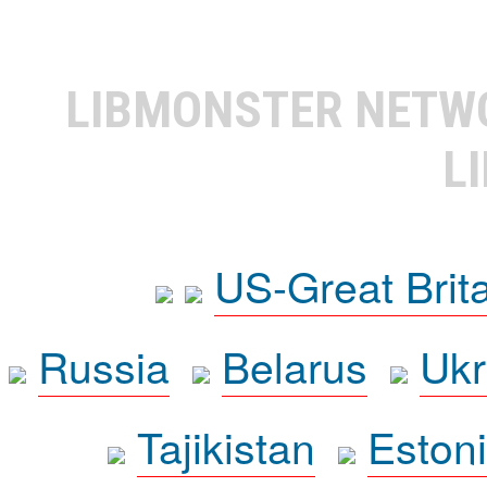
LIBMONSTER NET
L
US-Great Brit
Russia
Belarus
Ukr
Tajikistan
Eston