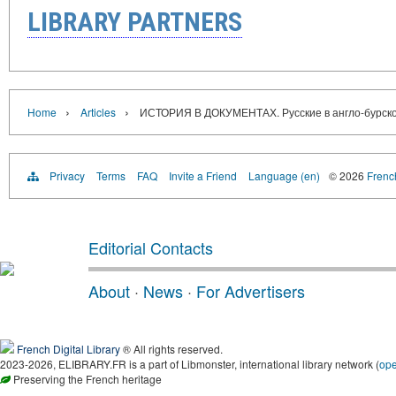
LIBRARY PARTNERS
›
›
Home
Articles
ИСТОРИЯ В ДОКУМЕНТАХ. Русские в англо-бурско
Privacy
Terms
FAQ
Invite a Friend
Language (en)
© 2026
French
Editorial Contacts
About
·
News
·
For Advertisers
French Digital Library
® All rights reserved.
2023-2026, ELIBRARY.FR is a part of Libmonster, international library network (
op
Preserving the French heritage