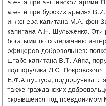
агента при английской армии П
агента при бурских армиях В.И
инженера капитана М.А. фон З
капитана А.Н. Шульженко. Эти
богатыми по содержанию интер
офицеров-добровольцев: полко
штабс-капитана В.Т. Айпа, пору
подпоручика Л.С. Покровского,
Е.Ф.Августуса, подпоручика кн
также гражданских добровольце
скрывшейся под псевдонимом 