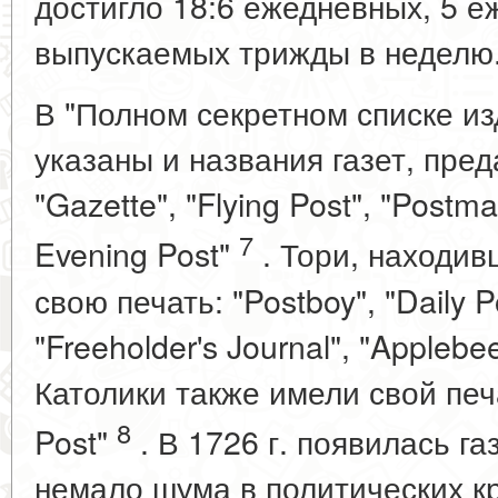
достигло 18:6 ежедневных, 5 е
выпускаемых трижды в неделю
В "Полном секретном списке изд
указаны и названия газет, пред
"Gazette", "Flying Post", "Postma
7
Evening Post"
. Тори, находив
свою печать: "Postboy", "Daily Pos
"Freeholder's Journal", "Applebee
Католики также имели свой печ
8
Post"
. В 1726 г. появилась га
немало шума в политических кр