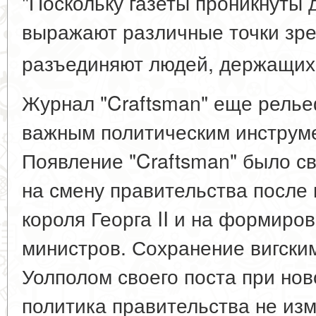
"Поскольку газеты проникнуты 
выражают различные точки зре
разъединяют людей, держащихс
Журнал "Craftsman" еще релье
важным политическим инструме
Появление "Craftsman" было с
на смену правительства после
короля Георга II и на формиро
министров. Сохранение вигски
Уолполом своего поста при нов
политика правительства не из