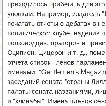
приходилось прибегать для эт
уловкам. Например, издатель "
печатать отчеты о дебатах в 
политическом клубе, наделив 
полководцев, ораторов и прав
Сципион, Цицерон и т. д., пом
отчета список членов парламе
именами. "Gentlemen's Magazin
заседаний сената "страны Лилл
палаты сената названиями, ли
и "клинабы". Имена членов сена