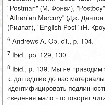
"Postman" (М. Фонви), "Postboy
"Athenian Mercury" (Дж. Дантон и
(Ридпат), "English Post" (Н. Кроу
6
Andrews A. Op. cit., p. 104.
7
Ibid., pp. 129, 130.
8
Ibid., p. 139. Мы не приводим
к. дошедшие до нас материалы
идентифицировать подлинност
сведения мало что говорят чит