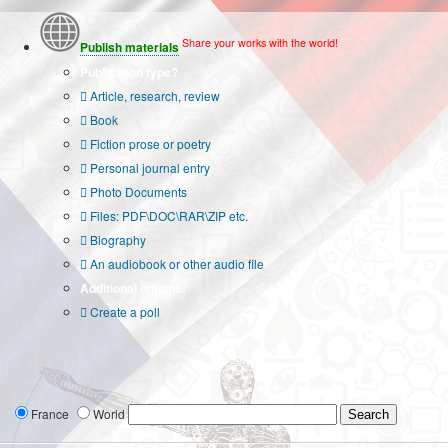
Share your works with the world!
Publish materials
Publication type?
Article, research, review
Book
Fiction prose or poetry
Personal journal entry
Photo Documents
Files: PDF\DOC\RAR\ZIP etc.
Biography
An audiobook or other audio file
Additional options:
Create a poll
France
World