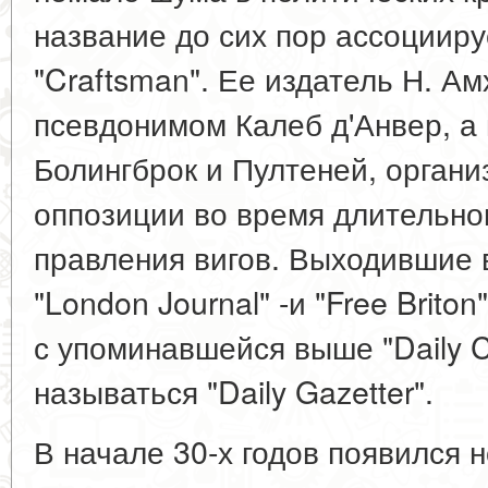
название до сих пор ассоцииру
"Craftsman". Ее издатель Н. А
псевдонимом Калеб д'Анвер, а
Болингброк и Пултеней, органи
оппозиции во время длительного
правления вигов. Выходившие в 
"London Journal" -и "Free Brit
с упоминавшейся выше "Daily C
называться "Daily Gazetter".
В начале 30-х годов появился 