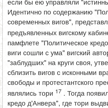
если бы ею управляли "истинн
Идентично по содержанию "Пол
современных вигов", представ
предъявленных вигскому кабин
памфлете "Политическое кредо
виги сошли с ума" вигский авт
"заблудших" на круги своя, утв
сблизить вигов с исконными вр
свободы и протестантского пр
17
являлись тори
. Тогда появи
кредо д'Анвера", где тори выд