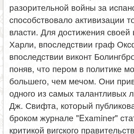
разорительной войны за испан
способствовало активизации т
власти. Для достижения своей 
Харли, впоследствии граф Оксф
впоследствии виконт Болингбро
поняв, что пером в политике м
большего, чем мечом. Они прив
одного из самых талантливых л
Дж. Свифта, который публиков
броком журнале "Examiner" ста
критикой вигского правительств