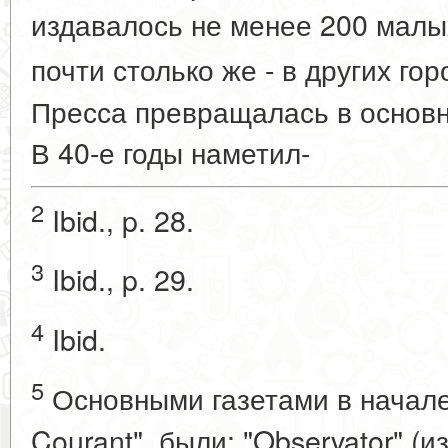
издавалось не менее 200 малых
почти столько же - в других го
Пресса превращалась в основ
В 40-е годы наметил-
2
Ibid., p. 28.
3
Ibid., p. 29.
4
Ibid.
5
Основными газетами в начале X
Courant", были: "Observator" (и