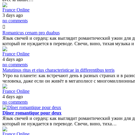
France Online
3 days ago
no comments
Romanicus cenam pro duabus
Язык свечей и сердец: как выглядит романтический ужин для 
который не нуждается в переводе. Свечи, вино, тихая музыка и
France Online
4 days ago
no comments
Matutinus ritus et eius characteristicae in differentibus terris
Утро на планете: как встречают день в разных странах и в раз
человека, даже если он живёт в мегаполисе с многомиллионны
France Online
4 days ago
no comments
Dîner romantique pour deux
Язык свечей и сердец: как выглядит романтический ужин для 
который не нуждается в переводе. Свечи, вино, тиха…
France Online