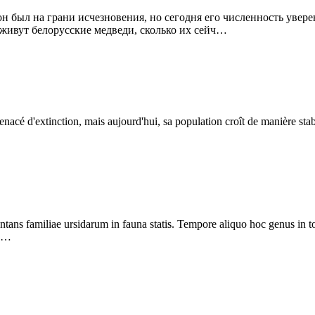
был на грани исчезновения, но сегодня его численность уверенн
е живут белорусские медведи, сколько их сейч…
menacé d'extinction, mais aujourd'hui, sa population croît de manière st
ans familiae ursidarum in fauna statis. Tempore aliquo hoc genus in tota 
 e…