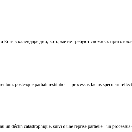
ёта Есть в календаре дни, которые не требуют сложных приготов
ntum, posteaque partiali restitutio — processus factus speculari reflect
…
nu un déclin catastrophique, suivi d'une reprise partielle - un processu