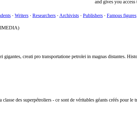
and gives you access 
udents
·
Writers
·
Researchers
·
Archivists
·
Publishers
·
Famous figures
IMEDIA)
gigantes, creati pro transportatione petrolei in magnas distantes. Histo
classe des superpétroliers - ce sont de véritables géants créés pour le t