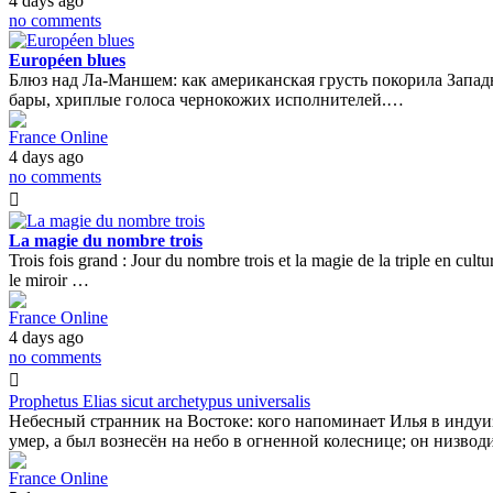
4 days ago
no comments
Européen blues
Блюз над Ла-Маншем: как американская грусть покорила Запад
бары, хриплые голоса чернокожих исполнителей.…
France Online
4 days ago
no comments
La magie du nombre trois
Trois fois grand : Jour du nombre trois et la magie de la triple en cul
le miroir …
France Online
4 days ago
no comments
Prophetus Elias sicut archetypus universalis
Небесный странник на Востоке: кого напоминает Илья в индуи
умер, а был вознесён на небо в огненной колеснице; он низводи
France Online