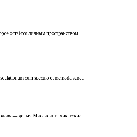
оторое остаётся личным пространством
 osculationum cum speculo et memoria sancti
голову — дельта Миссисипи, чикагские