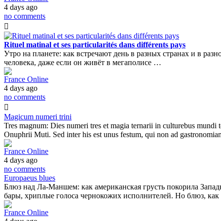
4 days ago
no comments
Rituel matinal et ses particularités dans différents pays
Утро на планете: как встречают день в разных странах и в раз
человека, даже если он живёт в мегаполисе …
France Online
4 days ago
no comments
Magicum numeri trini
Tres magnum: Dies numeri tres et magia ternarii in culturebus mundi 
Onuphrii Muti. Sed inter his est unus festum, qui non ad gastronomi
France Online
4 days ago
no comments
Europaeus blues
Блюз над Ла-Маншем: как американская грусть покорила Запад
бары, хриплые голоса чернокожих исполнителей. Но блюз, как 
France Online