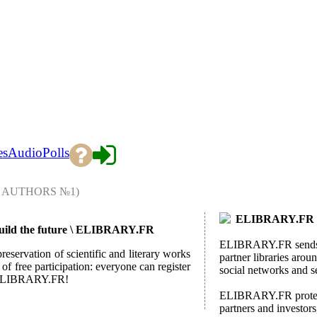
es
Audio
Polls
 AUTHORS №1)
ELIBRARY.FR and
o build the future \ ELIBRARY.FR
ELIBRARY.FR sends da
eservation of scientific and literary works
partner libraries arou
of free participation: everyone can register
social networks and s
th ELIBRARY.FR!
ELIBRARY.FR protects
partners and investors