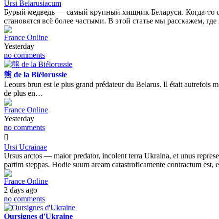
Ursi Belarusiacum
Бурый медведь — самый крупный хищник Беларуси. Когда-то он 
становятся всё более частыми. В этой статье мы расскажем, гд
France Online
Yesterday
no comments
熊 de la Biélorussie
Leours brun est le plus grand prédateur du Belarus. Il était autrefois 
de plus en…
France Online
Yesterday
no comments
Ursi Ucrainae
Ursus arctos — maior predator, incolent terra Ukraina, et unus represent
partim steppas. Hodie suum aream catastroficamente contractum est,
France Online
2 days ago
no comments
Oursignes d'Ukraine