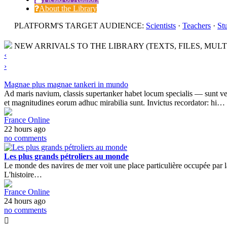
About the Library
PLATFORM'S TARGET AUDIENCE:
Scientists
·
Teachers
·
St
NEW ARRIVALS TO THE LIBRARY (TEXTS, FILES, MULT
‹
›
Magnae plus magnae tankeri in mundo
Ad maris navium, classis supertanker habet locum specialis — sunt veri 
et magnitudines eorum adhuc mirabilia sunt. Invictus recordator: hi…
France Online
22 hours ago
no comments
Les plus grands pétroliers au monde
Le monde des navires de mer voit une place particulière occupée par la 
L'histoire…
France Online
24 hours ago
no comments