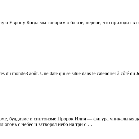
ную Европу Когда мы говорим о блюзе, первое, что приходит в 
tures du monde3 août. Une date qui se situe dans le calendrier à côté du 
зме, буддизме и синтоизме Пророк Илия — фигура уникальная д
л огонь с небес и затворял небо на три с …