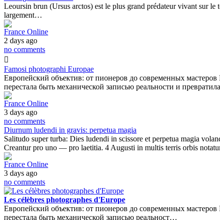
Leoursin brun (Ursus arctos) est le plus grand prédateur vivant sur le t
largement…
France Online
2 days ago
no comments
Famosi photographi Europae
Европейский объектив: от пионеров до современных мастеров 
перестала быть механической записью реальности и превратил
France Online
3 days ago
no comments
Diurnum ludendi in gravis: perpetua magia
Salitudo super turba: Dies ludendi in scissore et perpetua magia voland
Creantur pro uno — pro laetitia. 4 Augusti in multis terris orbis notat
France Online
3 days ago
no comments
Les célèbres photographes d'Europe
Европейский объектив: от пионеров до современных мастеров 
перестала быть механической записью реальност…