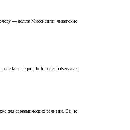
голову — дельта Миссисипи, чикагские
Jour de la pastèque, du Jour des baisers avec
аже для авраамических религий. Он не