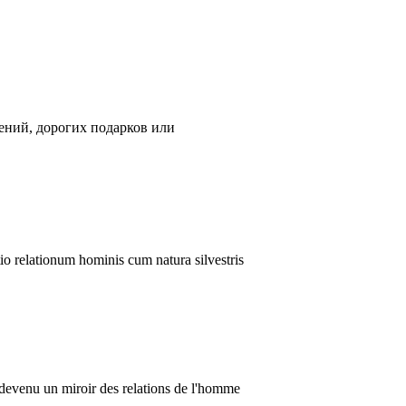
лений, дорогих подарков или
io relationum hominis cum natura silvestris
s devenu un miroir des relations de l'homme