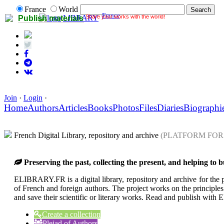
France
World
France
Share your works with the world!
LIBRARY
Publish materials
Join
·
Login
·
Home
Authors
Articles
Books
Photos
Files
Diaries
Biographi
French Digital Library, repository and archive
(PLATFORM FOR
Preserving the past, collecting the present, and helping t
ELIBRARY.FR is a digital library, repository and archive for the pr
of French and foreign authors. The project works on the principles 
and save their scientific or literary works. Read and publish wi
Create a collection
Pleiad of Authors