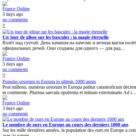
France Online
3 days ago
no comments
Un jour de glisse sur les bascules : la magie éternelle
Взлёт над суетой: День качания на качелях и вечная магия пол
официальных речей. Они созданы для одного — для рад…
France Online
3 days ago
no comments
Populus ursorum in Europa in ultimis 1000 annis
Post milleno, numerus ursorum in Europa patitur catastroficum decreme
in continente. Plurima saecula opulentia et initium exterminatio Ad i
France Online
3 days ago
no comments
Le nombre de ours en Europe au cours des derniers 1000 ans
Sur les mille dernières années, la population des ours en Europe a con
avec la nature…