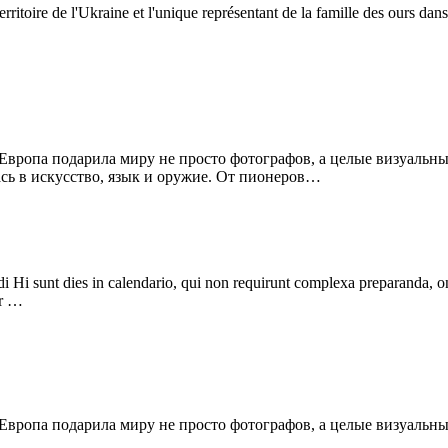
erritoire de l'Ukraine et l'unique représentant de la famille des ours dan
Европа подарила миру не просто фотографов, а целые визуальн
ась в искусство, язык и оружие. От пионеров…
i Hi sunt dies in calendario, qui non requirunt complexa preparanda, one
ur …
Европа подарила миру не просто фотографов, а целые визуальн