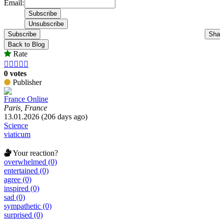
Email:
Subscribe
Sha
Back to Blog
Rate





0 votes
Publisher
France Online
Paris, France
13.01.2026 (206 days ago)
Science
viaticum
Your reaction?
overwhelmed (0)
entertained (0)
agree (0)
inspired (0)
sad (0)
sympathetic (0)
surprised (0)