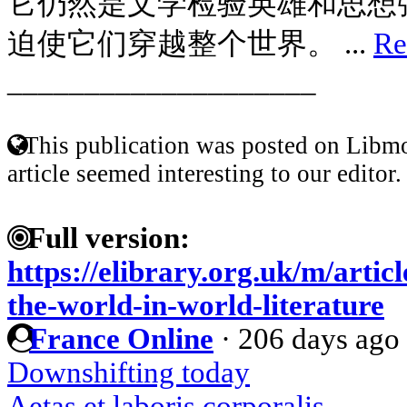
它仍然是文学检验英雄和思想
迫使它们穿越整个世界。 ...
Re
____________________
This publication was posted on Libmo
article seemed interesting to our editor.
Full version:
https://elibrary.org.uk/m/arti
the-world-in-world-literature
France Online
·
206 days ago
Downshifting today
Aetas et laboris corporalis