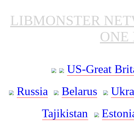
LIBMONSTER NE
ONE 
US-Great Brit
Russia
Belarus
Ukra
Tajikistan
Estoni