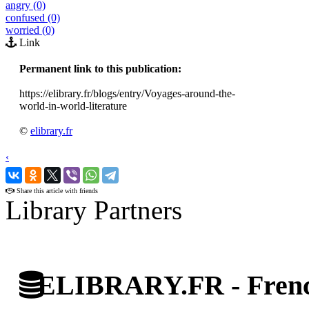
angry (0)
confused (0)
worried (0)
Link
Permanent link to this publication:
https://elibrary.fr/blogs/entry/Voyages-around-the-
world-in-world-literature
©
elibrary.fr
‹
›
Share this article with friends
Library Partners
ELIBRARY.FR - French