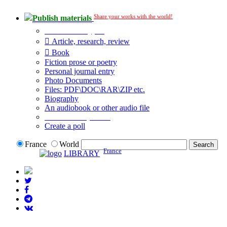
Share your works with the world!
Publish materials
Publication type?
Article, research, review
Book
Fiction prose or poetry
Personal journal entry
Photo Documents
Files: PDF\DOC\RAR\ZIP etc.
Biography
An audiobook or other audio file
Additional options:
Create a poll
France
World
France
LIBRARY