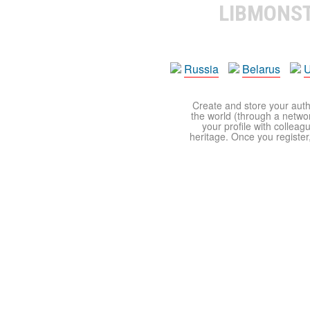
LIBMONS
Russia
Belarus
U
Create and store your autho
the world (through a network
your profile with colleag
heritage. Once you register,