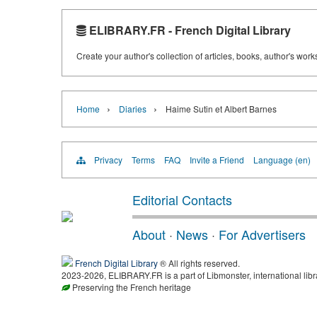
ELIBRARY.FR - French Digital Library
Create your author's collection of articles, books, author's wor
›
›
Home
Diaries
Haime Sutin et Albert Barnes
Privacy
Terms
FAQ
Invite a Friend
Language (en)
Editorial Contacts
About
·
News
·
For Advertisers
French Digital Library
® All rights reserved.
2023-2026, ELIBRARY.FR is a part of Libmonster, international libr
Preserving the French heritage