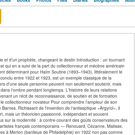
ticles
Books
Photos
Files
Diaries
Biographies
Audi
e et d'un prophète, changeant le destin Introduction : un tournant
at qui en a suivi de la part du collectionneur et mécène américain
t déterminant pour Haïm Soutine (1893–1943), littéralement le
 conclu entre 1922 et 1923, est un exemple classique de la
ciers d'une seule personne peuvent non seulement soutenir, mais
é dans l'ombre pendant longtemps. L'histoire de leurs relations
venant un récit de reconnaissance, de soutien et de formation
 : le collectionneur novateur Pour comprendre l'ampleur de son
e Barnes. Richissant de l'invention de l'antiseptique «Argyrol», il
rt, mais un théoricien passionné, indépendant et souvent
cus sur la modernité : à contre-courant des goûts conservateurs des
d'artistes français contemporains — Renouard, Cézanne, Matisse,
rnes à Merion (banlieue de Philadelphie) en 1922 non pas comme