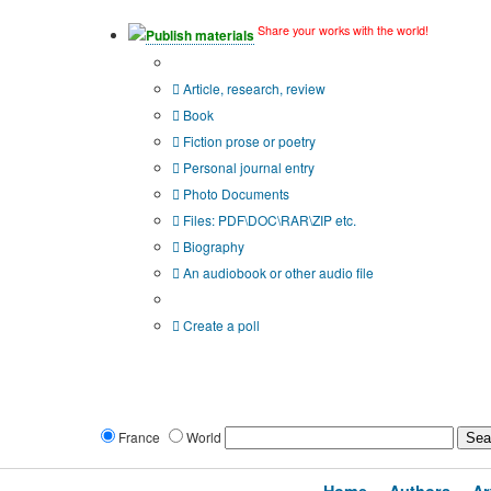
Share your works with the world!
Publish materials
Publication type?
Article, research, review
Book
Fiction prose or poetry
Personal journal entry
Photo Documents
Files: PDF\DOC\RAR\ZIP etc.
Biography
An audiobook or other audio file
Additional options:
Create a poll
France
World