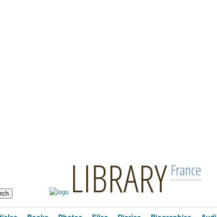
LIBRARY
France