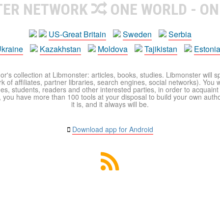
TER NETWORK
ONE WORLD - ON
US-Great Britain
Sweden
Serbia
kraine
Kazakhstan
Moldova
Tajikistan
Estoni
r's collection at Libmonster: articles, books, studies. Libmonster will s
 of affiliates, partner libraries, search engines, social networks). You wi
ues, students, readers and other interested parties, in order to acquain
 you have more than 100 tools at your disposal to build your own author c
it is, and it always will be.
Download app for Android