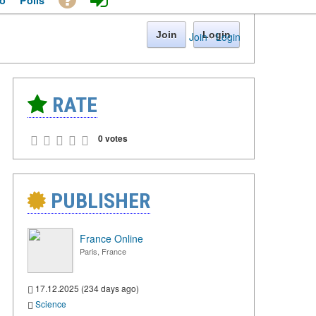
o
Polls
Join
Login
Join
·
Login
RATE
0 votes
PUBLISHER
France Online
Paris, France
17.12.2025 (234 days ago)
Science