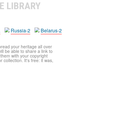
E LIBRARY
a
Russia-2
Belarus-2
pread your heritage all over
ll be able to share a link to
t them with your copyright
ollection. It's free: it was,