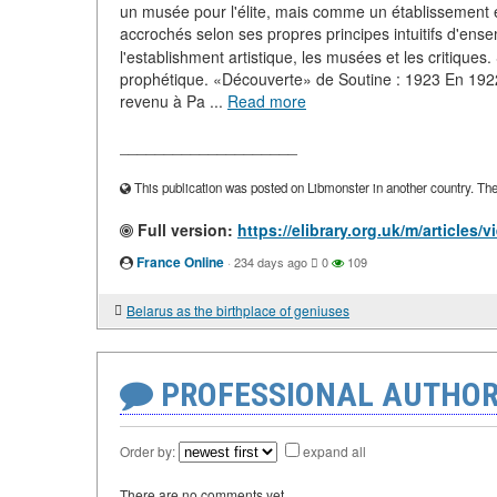
un musée pour l'élite, mais comme un établissement édu
accrochés selon ses propres principes intuitifs d'en
l'establishment artistique, les musées et les critique
prophétique. «Découverte» de Soutine : 1923 En 1922
revenu à Pa ...
Read more
____________________
This publication was posted on Libmonster in another country. The a
Full version:
https://elibrary.org.uk/m/articles
France Online
·
234 days ago
0
109
Belarus as the birthplace of geniuses
PROFESSIONAL AUTHOR
Order by:
expand all
There are no comments yet