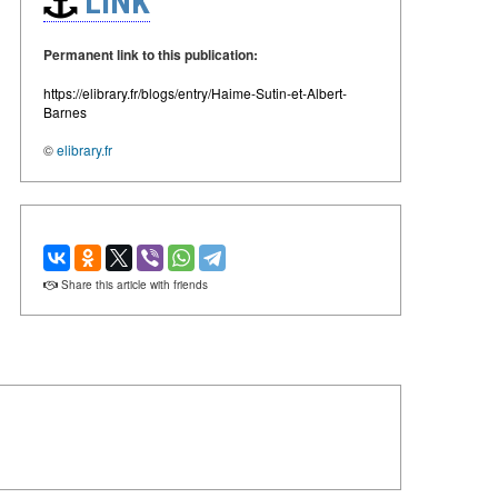
LINK
Permanent link to this publication:
https://elibrary.fr/blogs/entry/Haime-Sutin-et-Albert-
Barnes
©
elibrary.fr
Share this article with friends