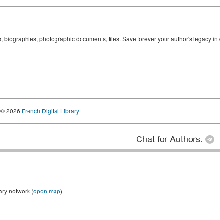
ks, biographies, photographic documents, files. Save forever your author's legacy in 
© 2026
French Digital Library
Chat for Authors:
ary network (
open map
)