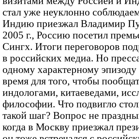
визитами между Россией и Ин
стал уже неуклонно соблюдаем
Индию приезжал Владимир Пути
2005 г., Россию посетил пре
Сингх. Итоги переговоров по
в российских медиа. Но пресс
одному характерному эпизоду 
время для того, чтобы пообща
индологами, китаеведами, исс
философии. Что подвигло стол
такой шаг? Вопрос не праздный
когда в Москву приезжал през
он тоже встречался с российс