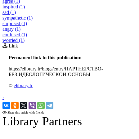
agree (1)
inspired (1)
sad (1)
sympathetic (1)
surprised (1)
angry (1)
confused (1)
worried (1)
Link
Permanent link to this publication:
https://elibrary.fr/blogs/entry/ПАРТНЕРСТВО-
БЕЗ-ИДЕОЛОГИЧЕСКОЙ-ОСНОВЫ
©
elibrary.fr
‹
›
Share this article with friends
Library Partners